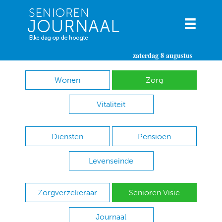
zaterdag 8 augustus
Wonen
Zorg
Vitaliteit
Diensten
Pensioen
Levenseinde
Zorgverzekeraar
Senioren Visie
Journaal