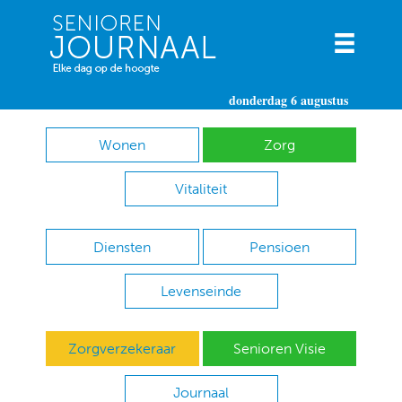
donderdag 6 augustus
Wonen
Zorg
Vitaliteit
Diensten
Pensioen
Levenseinde
Zorgverzekeraar
Senioren Visie
Journaal