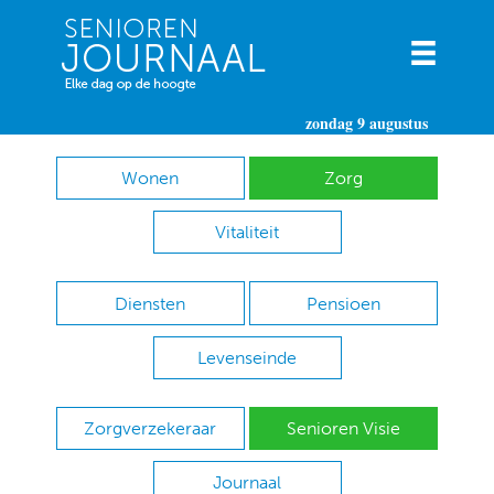
zondag 9 augustus
Wonen
Zorg
Vitaliteit
Diensten
Pensioen
Levenseinde
Zorgverzekeraar
Senioren Visie
Journaal