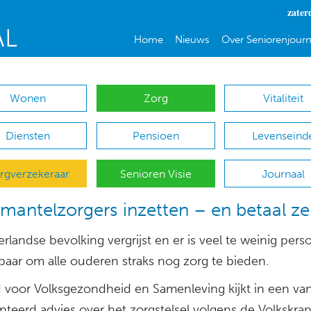
zater
Home
Nieuws
Over Seniorenjourn
Wonen
Zorg
Vitaliteit
Diensten
Pensioen
Levenseind
rgverzekeraar
Senioren Visie
Journaal
mantelzorgers inzetten – en betaal ze
landse bevolking vergrijst en er is veel te weinig pers
baar om alle ouderen straks nog zorg te bieden.
 voor Volksgezondheid en Samenleving kijkt in een va
nteerd advies over het zorgstelsel volgens de Volkskra