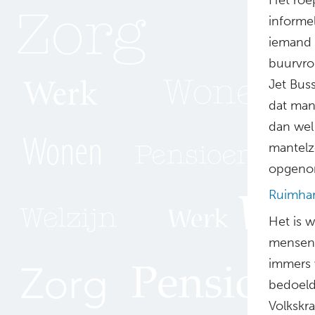
informel
iemand 
buurvro
Jet Bus
dat man
dan wel 
mantelz
opgenom
Ruimhar
Het is 
mensen 
immers 
bedoeld 
Volkskra