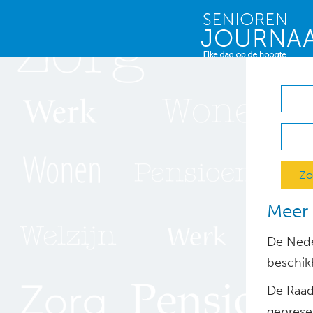
Zo
Meer 
De Neder
beschik
De Raad
geprese