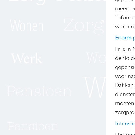
meer na
‘informe
worden 
Enorm p
Er is i
denkt d
gepensi
voor na
Dat kan
dienste
moeten 
zorgpro
Intensi
Het roe