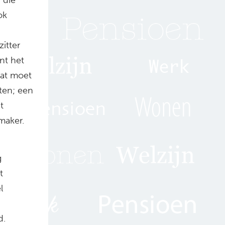
ok
itter
ent het
Dat moet
iten; een
t
maker.
g
t
l
d.