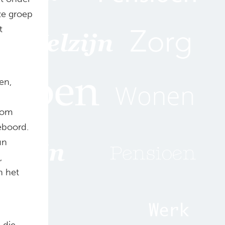
ze groep
t
en,
 om
eboord.
un
,
n het
 die