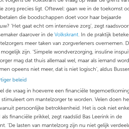
e zorg precies ligt. Oftewel: gaan we in de toekomst o
betalen die boodschappen doet voor haar bejaarde
uw? ‘Het gaat echt om intensieve zorg’, zegt raadsvoorz
semaker daarover in de
Volkskrant
. In de praktijk betek
telzorgers meer taken van zorgverleners overnemen. 
mogelijk zijn. ‘Simpele wondverzorging, insuline inspu
orger mag dat thuis allemaal wel, maar als iemand word
en opeens niet meer, dat is niet logisch’, aldus Busse
tiger beleid
wel de vraag in hoeverre een financiële tegemoetkomin
stimuleert om mantelzorger te worden. Velen doen he
vanuit persoonlijke betrokkenheid. Het is ook niet enke
als financiële prikkel, zegt raadslid Bas Leerink in de
nt. ‘De lasten van mantelzorg zijn nu niet gelijk verdeel