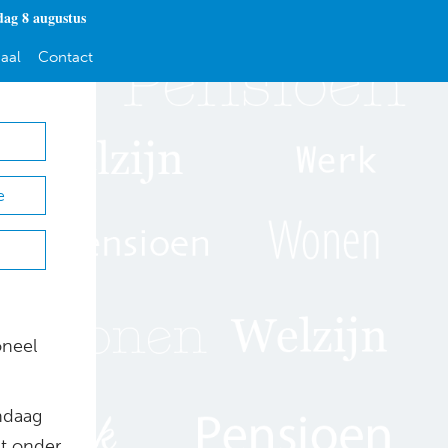
dag 8 augustus
aal
Contact
e
oneel
ndaag
nt onder