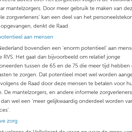
ar mantelzorgers. Door meer gebruik te maken van de
le zorgverleners’ kan een deel van het personeelstekor
opgevangen, denkt de Raad.
otentieel aan mensen
n Nederland bovendien een ‘enorm potentieel’ aan mens
e RVS. Het gaat dan bijvoorbeeld om relatief jonge
oneerden tussen de 65 en de 75 die meer tijd hebben
asten te zorgen. Dat potentieel moet wel worden aang
 volgens de Raad door deze mensen te betalen voor h
n. De mantelzorgers, en andere informele zorgverleners
dan wel een ‘meer gelijkwaardig onderdeel worden va
ces’.
eve zorg
pt volgens de Volkskrant de vraag op waar de grens van