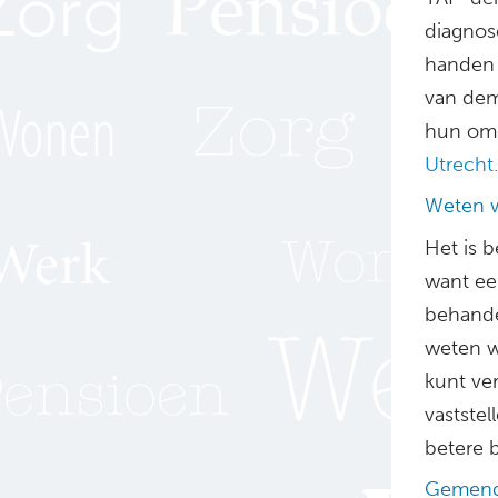
diagnos
handen 
van dem
hun omg
Utrecht.
Weten w
Het is b
want ee
behande
weten w
kunt ve
vastste
betere 
Gemeng