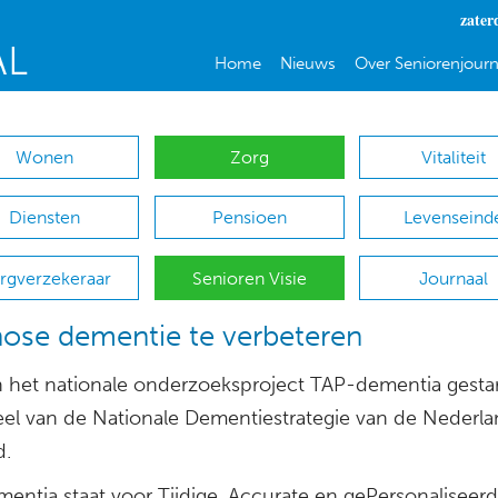
zater
Home
Nieuws
Over Seniorenjourn
Wonen
Zorg
Vitaliteit
Diensten
Pensioen
Levenseind
rgverzekeraar
Senioren Visie
Journaal
ose dementie te verbeteren
n het nationale onderzoeksproject TAP-dementia gestar
el van de Nationale Dementiestrategie van de Nederl
d.
entia staat voor Tijdige, Accurate en gePersonaliseer