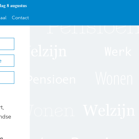
dag 8 augustus
aal
Contact
e
t,
andse
de