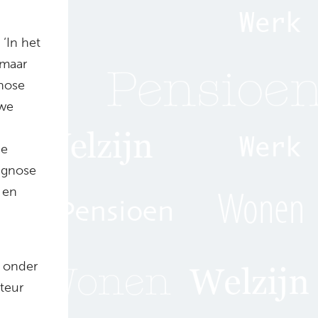
‘In het
 maar
gnose
 we
de
iagnose
 en
, onder
cteur