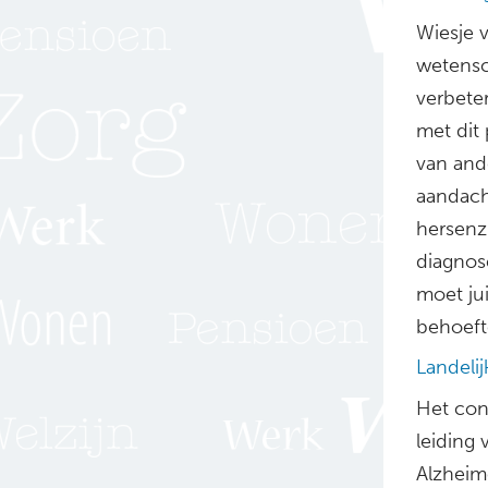
Wiesje v
wetensc
verbete
met dit
van and
aandach
hersenzi
diagnose
moet jui
behoefte
Landeli
Het con
leiding 
Alzheim