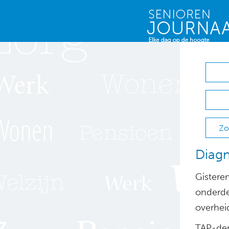
Zo
Diagn
Gistere
onderde
overhei
TAP-dem