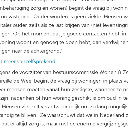
nbehartiging zorg en wonen) begint de vraag bij woni
j zorgvastgoed. ‘Ouder worden is geen ziekte. Mensen 
italer ouder, zelfs als ze last krijgen van (niet levensing
ngen. Op het moment dat je goede contacten hebt, in
oning woont en genoeg te doen hebt, dan verdwijnen
ngen naar de achtergrond.’
et meer vanzelfsprekend
gens de voorzitter van bestuurscommissie Wonen & Z
ireille de Wee, begint de vraag bij woningen in plaats v
eer mensen moeten vanaf hun zestigste, wanneer ze n
zijn, nadenken of hun woning geschikt is om oud in te
 Mensen zijn zelf verantwoordelijk om zo lang mogelij
tandig te blijven.’ Ze waarschuwt dat we in Nederland z
at er altijd zorg is, maar met de enorme vergrijzingsgo