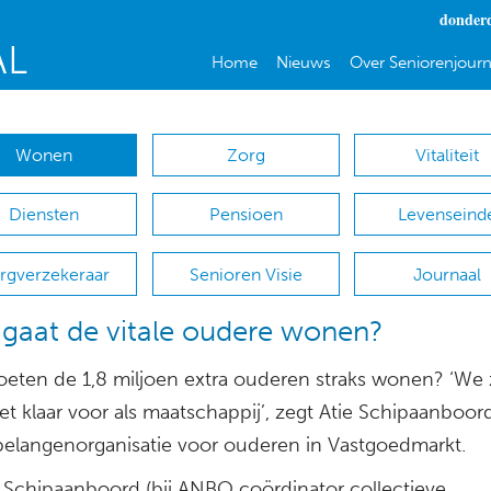
donderd
Home
Nieuws
Over Seniorenjourn
Wonen
Zorg
Vitaliteit
Diensten
Pensioen
Levenseind
rgverzekeraar
Senioren Visie
Journaal
gaat de vitale oudere wonen?
eten de 1,8 miljoen extra ouderen straks wonen? ‘We z
iet klaar voor als maatschappij’, zegt Atie Schipaanboor
elangenorganisatie voor ouderen in Vastgoedmarkt.
 Schipaanboord (bij ANBO coördinator collectieve