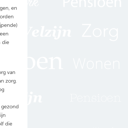
ngen, en
worden
rijpende)
 een
 die
org van
an zorg.
og
k gezond
ijn
lf die