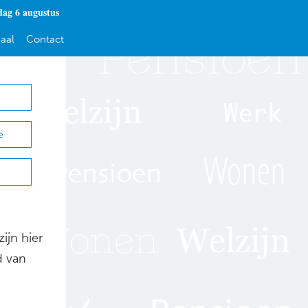
ag 6 augustus
aal
Contact
e
ijn hier
d van