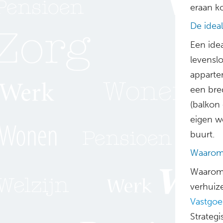
eraan k
De idea
Een ide
levensl
apparte
een bre
(balkon 
eigen w
buurt.
Waarom
Waarom 
verhuiz
Vastgoe
Strateg