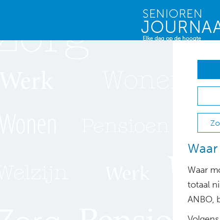
Zo
Waar 
Waar mo
totaal n
ANBO, b
Volgens