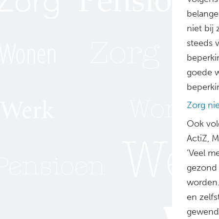
belange
niet bi
steeds v
beperki
goede w
beperki
Zorg ni
Ook vol
ActiZ, M
‘Veel m
gezond 
worden.
en zelfs
gewend d