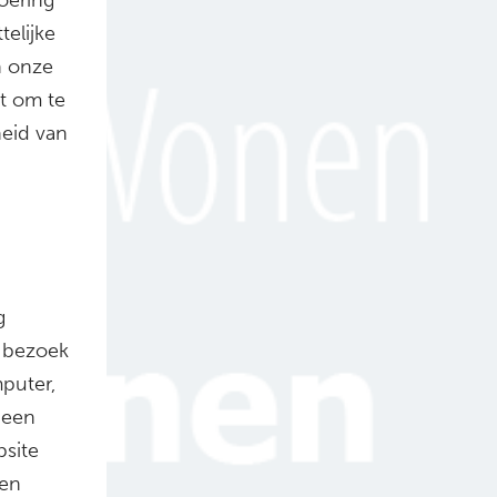
elijke
n onze
t om te
heid van
g
e bezoek
puter,
 een
bsite
gen