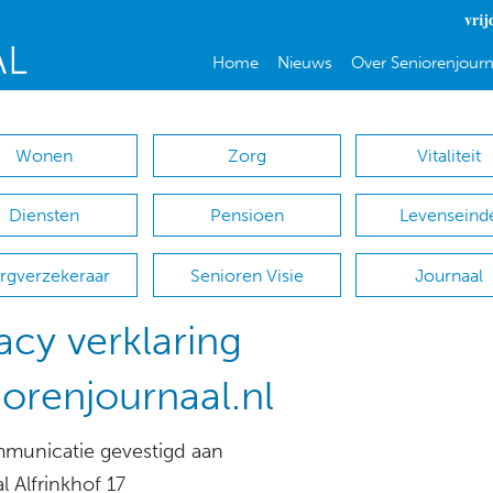
vrij
Home
Nieuws
Over Seniorenjourn
Wonen
Zorg
Vitaliteit
Diensten
Pensioen
Levenseind
rgverzekeraar
Senioren Visie
Journaal
acy verklaring
iorenjournaal.nl
unicatie gevestigd aan
l Alfrinkhof 17