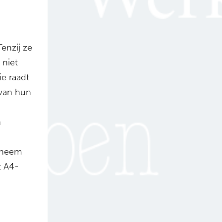
enzij ze
niet
e raadt
 van hun
n
g
, neem
t A4-