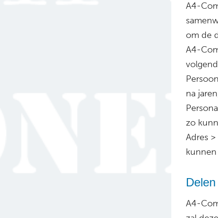
A4-Comm
samenwer
om de d
A4-Comm
volgend
Persoon
na jare
Personal
zo kunn
Adres > 
kunnen 
Delen
A4-Comm
zal deze