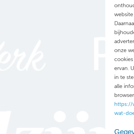
onthoud
website
Daarnaa
bijhoud
adverte
onze we
cookies
ervan. 
in te st
alle inf
browser 
https://
wat-doe
Gegev