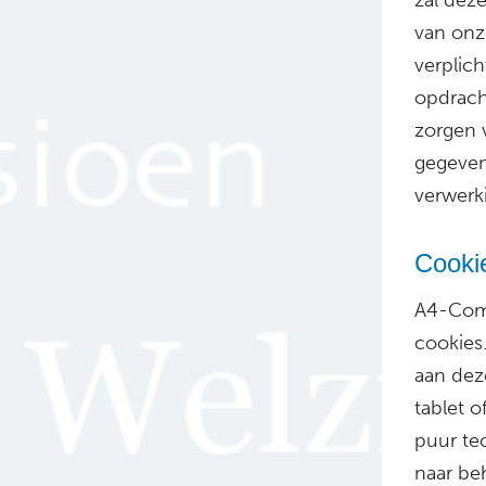
van onz
verplic
opdrach
zorgen 
gegeven
verwerk
Cookie
A4-Comm
cookies.
aan dez
tablet 
puur te
naar be