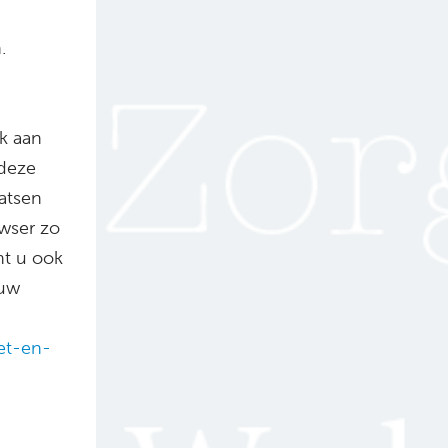
.
g
k aan
 deze
atsen
owser zo
nt u ook
 uw
het-en-