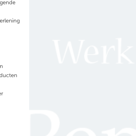
lgende
erlening
m
oducten
er