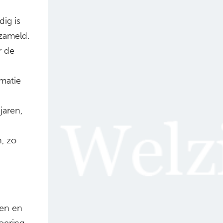
dig is
zameld.
r de
matie
jaren,
n, zo
en en
voering