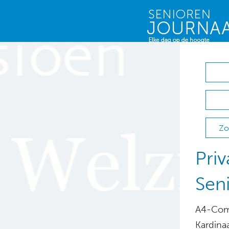
Zo
Priv
Sen
A4-Comm
Kardinaa