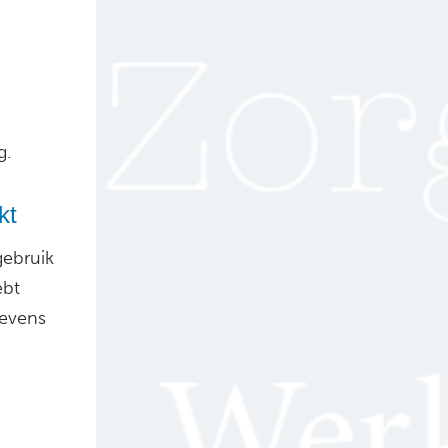
g.
kt
ebruik
ebt
gevens