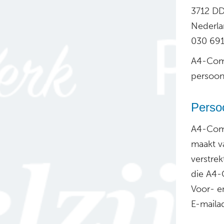
3712 DD
Nederl
030 691
A4-Comm
persoon
Perso
A4-Comm
maakt v
verstre
die A4-
Voor- e
E-maila