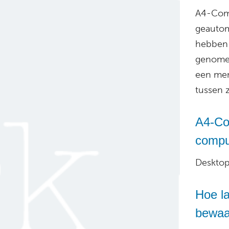
A4-Comm
geautom
hebben 
genomen
een men
tussen z
A4-Co
compu
Desktop/
Hoe l
bewaa