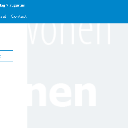
dag 7 augustus
aal
Contact
e