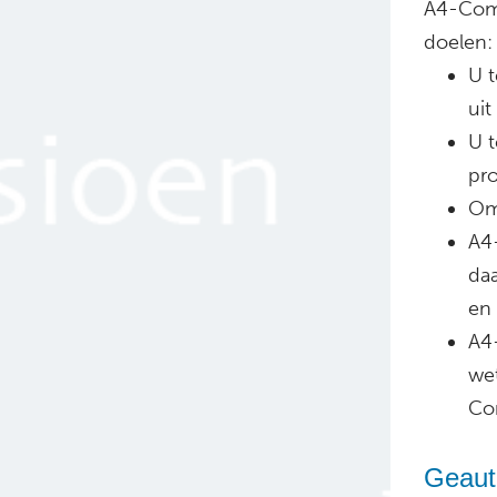
A4-Comm
doelen:
U t
uit
U t
pr
Om 
A4
da
en
A4
wet
Com
Geaut