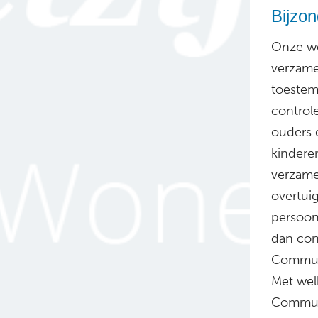
Bijzo
Onze we
verzamel
toestem
control
ouders d
kindere
verzame
overtui
persoon
dan con
Communi
Met wel
Commun