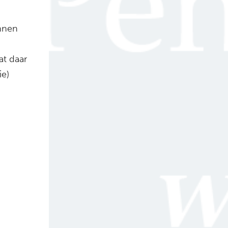
unnen
t daar
e)