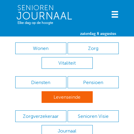
zaterdag 8 augustus
Wonen
Zorg
Vitaliteit
Diensten
Pensioen
Levenseinde
Zorgverzekeraar
Senioren Visie
Journaal