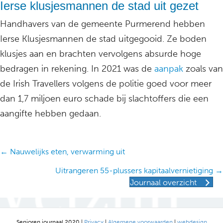
Ierse klusjesmannen de stad uit gezet
Handhavers van de gemeente Purmerend hebben
Ierse Klusjesmannen de stad uitgegooid. Ze boden
klusjes aan en brachten vervolgens absurde hoge
bedragen in rekening. In 2021 was de
aanpak
zoals van
de Irish Travellers volgens de politie goed voor meer
dan 1,7 miljoen euro schade bij slachtoffers die een
aangifte hebben gedaan.
Posts
← Nauwelijks eten, verwarming uit
navigation
Uitrangeren 55-plussers kapitaalvernietiging →
Journaal overzicht
Senioren journaal 2020 |
Privacy
|
Algemene voorwaarden
|
webdesign