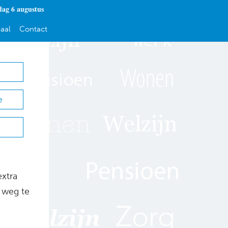
ag 6 augustus
aal
Contact
e
extra
 weg te