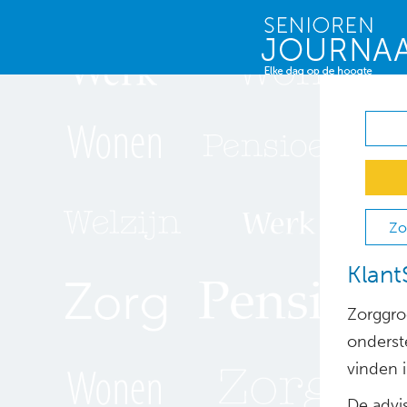
Zo
Klant
Zorggro
onderst
vinden 
De advi