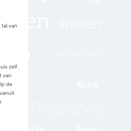
m
 tal van
uis zelf
t van
Op de
 vanuit
n