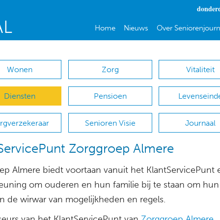
donderd
Home
Nieuws
Over Seniorenjourn
Wonen
Zorg
Vitaliteit
Diensten
Pensioen
Levenseind
rgverzekeraar
Senioren Visie
Journaal
ServicePunt Zorggroep Almere
ep Almere biedt voortaan vanuit het KlantServicePunt 
euning om ouderen en hun familie bij te staan om hun
in de wirwar van mogelijkheden en regels.
seurs van het KlantServicePunt van
Zorggroep Almere