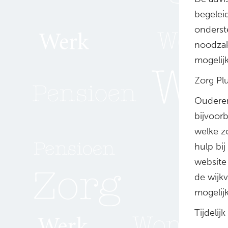
begelei
onderst
noodzak
mogelij
Zorg Pl
Ouderen
bijvoor
welke z
hulp bi
website 
de wijkv
mogelij
Tijdelijk